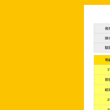
発
抽
額
等
1
前
組
2
3