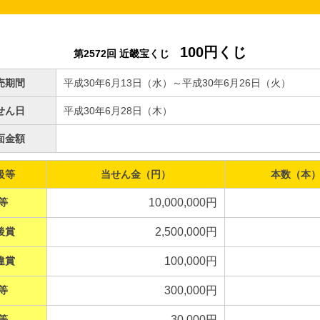
100円くじ
第2572回 近畿宝くじ
売期間
平成30年6月13日（水）～平成30年6月26日（火）
せん日
平成30年6月28日（木）
面金額
級等
当せん金（円）
本数（本
等
10,000,000円
後賞
2,500,000円
違賞
100,000円
等
300,000円
等
30,000円